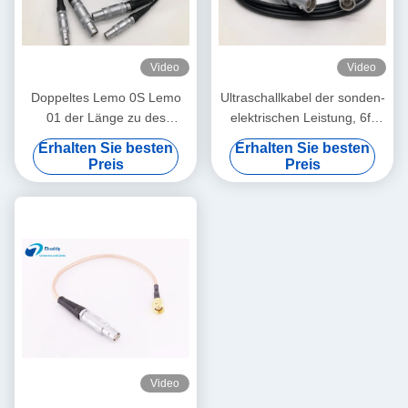
Video
Video
Doppeltes Lemo 0S Lemo
Ultraschallkabel der sonden-
01 der Länge zu des
elektrischen Leistung, 6ft
Gewohnheits-Kabel-6ft für
kundenspezifische
Erhalten Sie besten
Erhalten Sie besten
Ultraschallsonde
koaxialkabel
Preis
Preis
Video