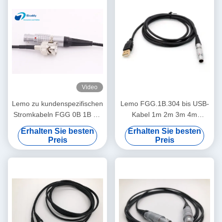
Video
Lemo zu kundenspezifischen
Lemo FGG.1B.304 bis USB-
Stromkabeln FGG 0B 1B 2B
Kabel 1m 2m 3m 4m
3B BNC zu BNC-Mann und
benutzerdefinierte Länge
Erhalten Sie besten
Erhalten Sie besten
zum weiblichen Kabel
OEM-Datenkabel
Preis
Preis