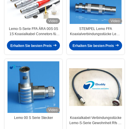
Video
Video
Lemo-S-Serie FFA ÄRA 00S 0S
STEMPEL Lemo FFA
1S Koaxialkabel Connetors für
Koaxialverbindungsstücke Lemo
Fehler-Detektor
FFA.1S für Übersichts-Sonde
Erhalten Sie besten Preis
Erhalten Sie besten Preis
Video
Lemo 00 S Serie Stecker
Koaxialkabel-Verbindungsstücke
Lemo-S-Serie Gewohnheit Rfs für
medizinisches Audiovideomilitär