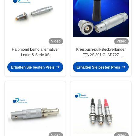
Video
Video
Halbmond Lemo alternativer
Kreispush-pull-steckverbinder
Lemo-S-Serie 0S
FFA.2S.301.CLAD72Z
Verbindungsstück 4 Pin-Stempel
Lemo/Lemo-Art-
FFA.0S.304.CLAC
Verbindungsstück
Erhalten Sie besten Preis
Erhalten Sie besten Preis
Video
Video