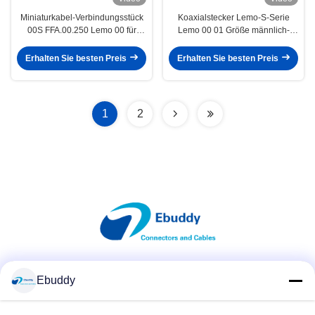
Miniaturkabel-Verbindungsstück
Koaxialstecker Lemo-S-Serie
00S FFA.00.250 Lemo 00 für
Lemo 00 01 Größe männlich-
Maß-Instrumente
weibliche FFA ÄRA mit
Massepunkt
Erhalten Sie besten Preis
Erhalten Sie besten Preis
1
2
Soziale Medien
Ebuddy