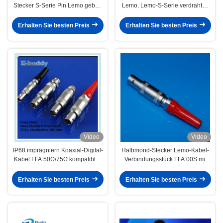
Stecker S-Serie Pin Lemo geben
Lemo, Lemo-S-Serie verdrahten
Verbindungsstück-
Verbindungsstücke
PCA.0S.304.CLLD Sockel frei
FFA.0S.304.CLA
Erhalten Sie besten Preis
Erhalten Sie besten Preis
Video
Video
IP68 imprägniern Koaxial-Digital-
Halbmond-Stecker Lemo-Kabel-
Kabel FFA 50Ω/75Ω kompatibles
Verbindungsstück FFA 00S mit
Lemo
Messing-Chrome überzog
Wohnung
Erhalten Sie besten Preis
Erhalten Sie besten Preis