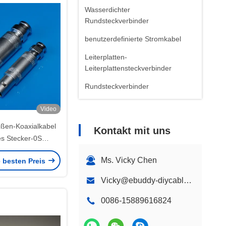
Wasserdichter
Rundsteckverbinder
benutzerdefinierte Stromkabel
Leiterplatten-
Leiterplattensteckverbinder
Rundsteckverbinder
Video
ßen-Koaxialkabel
Kontakt mit uns
s Stecker-0S
 Verbindungsstück
Ms. Vicky Chen
e besten Preis
 0S 250
Vicky@ebuddy-diycable.com
0086-15889616824