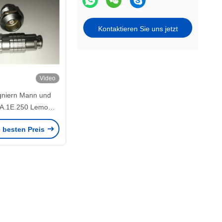
Kontaktieren Sie uns jetzt
Video
gniern Mann und
A.1E.250 Lemo
lstecker-1E
e besten Preis