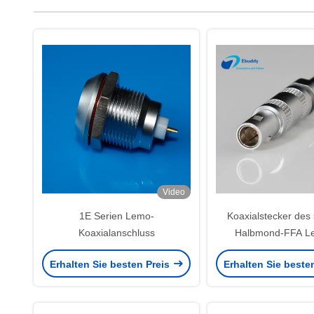
Video
1E Serien Lemo-
Koaxialstecker des 
Koaxialanschluss
Halbmond-FFA L
männlichem So
Erhalten Sie besten Preis
Erhalten Sie beste