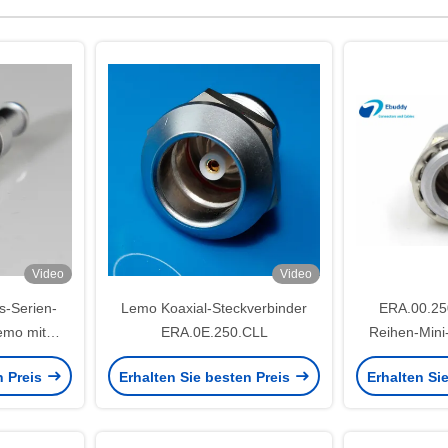
Video
Video
s-Serien-
Lemo Koaxial-Steckverbinder
ERA.00.25
emo mit
ERA.0E.250.CLL
Reihen-Mini
ckel
Koaxi
n Preis
Erhalten Sie besten Preis
Erhalten Si
Verbin