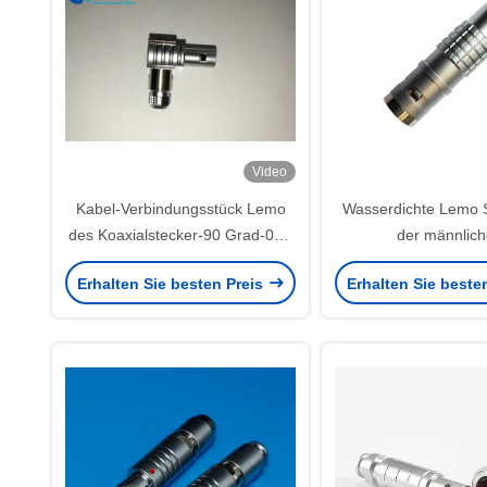
Video
Kabel-Verbindungsstück Lemo
Wasserdichte Lemo St
des Koaxialstecker-90 Grad-00S
der männlic
für Übersicht FLA.00.250
Verbindungsstück-1
Erhalten Sie besten Preis
Erhalten Sie beste
FFA.1E.250.CTAC5