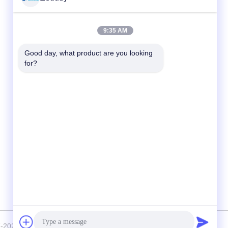
Schnelle Kontaktaufnahme
9:35 AM
Tel.
Good day, what product are you looking 
for?
00-86-15889616824
E-Mail-Adresse
Vicky@ebuddy-diycable.com
Anschrift
4. Stock, 7. Gebäude, Industriezone Bao'an
36., Bao'an-Bezirk, Shenzhen, Provinz
Guangdong, China.
7-2026 Ebuddy Technology Co.,Limited Alle Rechte vorbehalten.