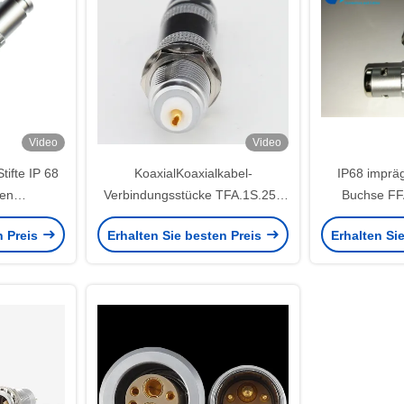
Video
Video
ifte IP 68
KoaxialKoaxialkabel-
IP68 imprä
hen
Verbindungsstücke TFA.1S.250
Buchse FF
E Reihen-
des Stempel-1S
Koaxia
n Preis
Erhalten Sie besten Preis
Erhalten Si
0Z 1.6mm