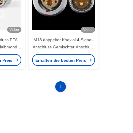
Video
Video
hluss FFA
M18 doppelter Koaxial 4-Signal-
Halbmond-
Anschluss Gemischter Anschluss
ker
FGG EGG 3B 4+2 Stecker und
n Preis
Erhalten Sie besten Preis
Steckdose
1