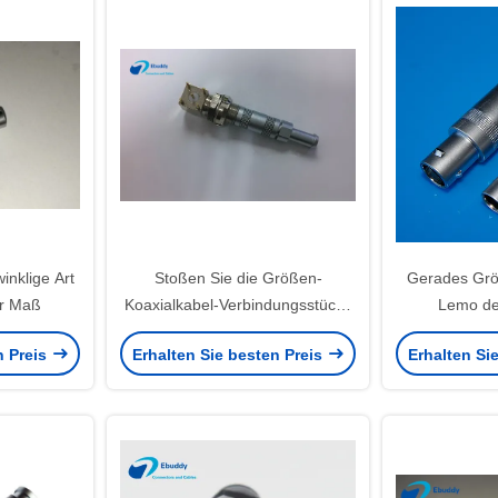
inklige Art
Stoßen Sie die Größen-
Gerades Grö
r Maß
Koaxialkabel-Verbindungsstücke
Lemo de
PWBs 0S, die für gedruckte
kompatibles
n Preis
Erhalten Sie besten Preis
Erhalten Si
Schaltung rechtwinklig sind
FFA