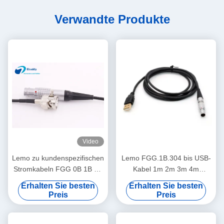
Verwandte Produkte
Video
Lemo zu kundenspezifischen
Lemo FGG.1B.304 bis USB-
Stromkabeln FGG 0B 1B 2B
Kabel 1m 2m 3m 4m
3B BNC zu BNC-Mann und
benutzerdefinierte Länge
Erhalten Sie besten
Erhalten Sie besten
zum weiblichen Kabel
OEM-Datenkabel
Preis
Preis