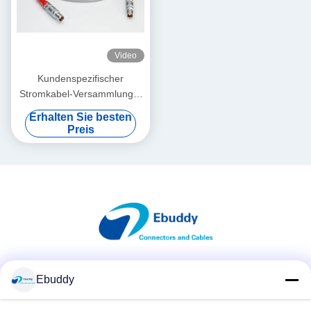
Video
Kundenspezifischer
Stromkabel-Versammlungs-
Service Lemo 00 bis 00
Erhalten Sie besten
Koaxialkabel FFA.00.250 für
Preis
Ultraschall-Sonde
Soziale Medien
Ebuddy