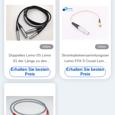
Video
Video
Doppeltes Lemo 0S Lemo
Stromkabelversammlungsservic
01 der Länge zu des
Lemo FFA S Coxial Lemo
Gewohnheits-Kabel-6ft für
kundenspezifischer Mann zu
Erhalten Sie besten
Erhalten Sie besten
Ultraschallsonde
SMA Rf-Kabel
Preis
Preis