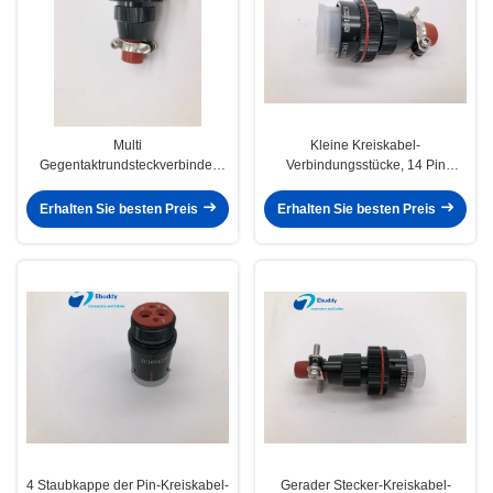
Multi
Kleine Kreiskabel-
Gegentaktrundsteckverbinder
Verbindungsstücke, 14 Pin
Miniatur-IP50 staubgeschütztes
XC22T14KH imprägniern
XC22T14KH X Pin
Rundsteckverbinder
Erhalten Sie besten Preis
Erhalten Sie besten Preis
4 Staubkappe der Pin-Kreiskabel-
Gerader Stecker-Kreiskabel-