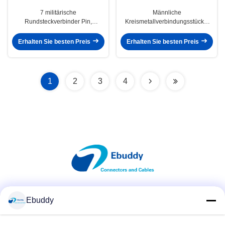
7 militärische
Männliche
Rundsteckverbinder Pin,
Kreismetallverbindungsstücke,
weibliches Verbindungsstück
rechtwinkliger
XC18T7KH der Luftfahrt-IP50
Rundsteckverbinder XC14Y3KH
Erhalten Sie besten Preis
Erhalten Sie besten Preis
mit 3 Pin
1
2
3
4
Soziale Medien
Ebuddy