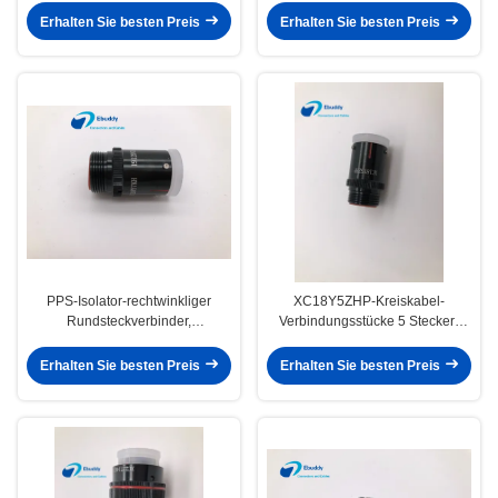
Beweis-Abdeckung
Erhalten Sie besten Preis
Erhalten Sie besten Preis
PPS-Isolator-rechtwinkliger
XC18Y5ZHP-Kreiskabel-
Rundsteckverbinder,
Verbindungsstücke 5 Stecker-
Rundsteckverbinder XC18Y7KH
Aerospace-Anwendung Pin
mit 7 Pin
gerade
Erhalten Sie besten Preis
Erhalten Sie besten Preis