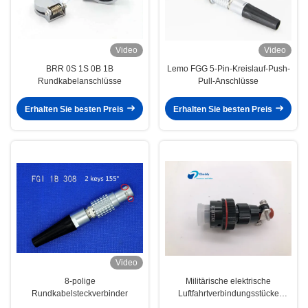
Video
Video
BRR 0S 1S 0B 1B
Lemo FGG 5-Pin-Kreislauf-Push-
Rundkabelanschlüsse
Pull-Anschlüsse
Erhalten Sie besten Preis
Erhalten Sie besten Preis
Video
8-polige
Militärische elektrische
Rundkabelsteckverbinder
Luftfahrtverbindungsstücke
imprägniern XC14T2KH-Staub-