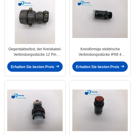
Gegentaktselbst, der Kreiskabel-
Kreisförmige elektrische
Verbindungsstücke 12 Pin
Verbindungsstücke IP68 4
P32J12Q für Aerospace
überzogene Messingäxte Pin
zuschließt
XC14Y4KH Nickel
Erhalten Sie besten Preis
Erhalten Sie besten Preis