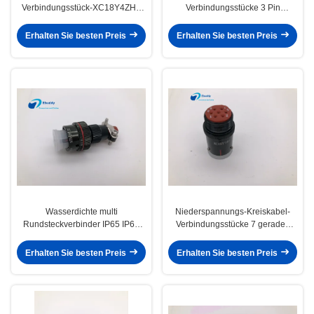
Verbindungsstück-XC18Y4ZHP
Verbindungsstücke 3 Pin
Lemo für Stecker/Sockel
XC14T3KH mit 1-jähriger
Garantie
Erhalten Sie besten Preis
Erhalten Sie besten Preis
Wasserdichte multi
Niederspannungs-Kreiskabel-
Rundsteckverbinder IP65 IP68
Verbindungsstücke 7 gerades
XC14T4ZH Pin mit Staub-Beweis-
langlebiges Gut Pin Stecker-
Abdeckung
XC18Y7ZH
Erhalten Sie besten Preis
Erhalten Sie besten Preis