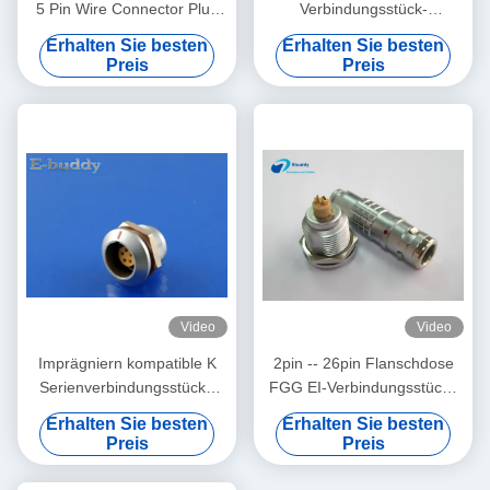
5 Pin Wire Connector Plug
Verbindungsstück-
Waterproof IP68
wasserdichter
Erhalten Sie besten
Erhalten Sie besten
Rundsteckverbinder FGG
Preis
Preis
IP68 0K 303
Video
Video
Imprägniern kompatible K
2pin -- 26pin Flanschdose
Serienverbindungsstücke
FGG EI-Verbindungsstücke
5pin Lemo Flanschdose
0K 1K 2K imprägniern
Erhalten Sie besten
Erhalten Sie besten
Rundsteckverbinder EIES 0K
Rundsteckverbinder
Preis
Preis
305