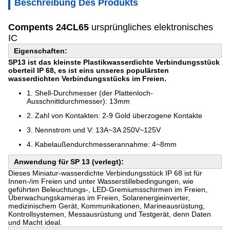
Beschreibung Des Produkts
Compents 24CL65
ursprüngliches elektronisches
IC
Eigenschaften:
SP13 ist das kleinste Plastikwasserdichte Verbindungsstück
oberteil IP 68, es ist eins unseres populärsten
wasserdichten Verbindungsstücks im Freien.
1.
Shell-Durchmesser (der Plattenloch-
Ausschnittdurchmesser): 13mm
2.
Zahl von Kontakten: 2-9 Gold überzogene Kontakte
3.
Nennstrom und V: 13A~3A 250V~125V
4.
Kabelaußendurchmesserannahme: 4~8mm
Anwendung für SP 13 (verlegt):
Dieses Miniatur-wasserdichte Verbindungsstück IP 68 ist für
Innen-/im Freien und unter Wasserstillebedingungen, wie
geführten Beleuchtungs-, LED-Gremiumsschirmen im Freien,
Überwachungskameras im Freien, Solarenergieinverter,
medizinischem Gerät, Kommunikationen, Marineausrüstung,
Kontrollsystemen, Messausrüstung und Testgerät, denn Daten
und Macht ideal.