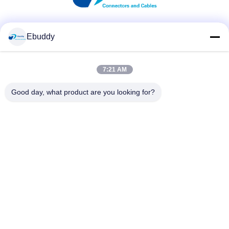
Soziale Medien
Ebuddy
7:21 AM
Schnelle Kontaktaufnahme
Good day, what product are you looking for?
Tel.
00-86-15889616824
E-Mail-Adresse
Vicky@ebuddy-diycable.com
Anschrift
4. Stock, 7. Gebäude, Industriezone Bao'an 36., Bao'an-
Bezirk, Shenzhen, Provinz Guangdong, China.
Datenschutzrichtlinie
|
Sitemap