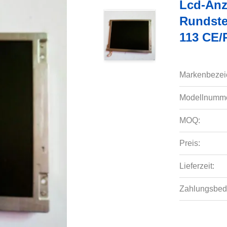
Lcd-Anz
Rundste
113 CE
Markenbezei
Modellnumme
MOQ:
Preis:
Lieferzeit:
Zahlungsbed