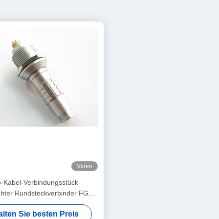
Video
-Kabel-Verbindungsstück-
chter Rundsteckverbinder FGG
IP68 0K 303
alten Sie besten Preis