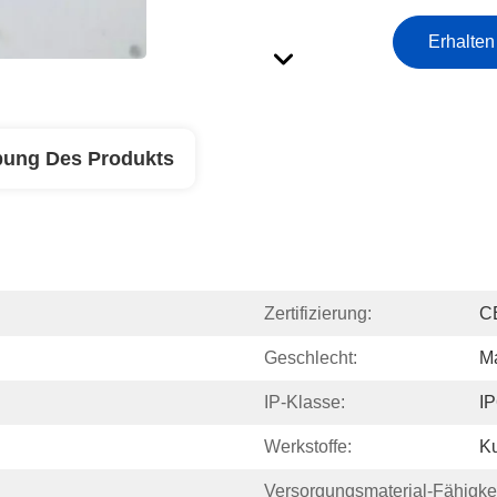
Erhalten
bung Des Produkts
Zertifizierung:
C
Geschlecht:
M
IP-Klasse:
I
Werkstoffe:
Ku
Versorgungsmaterial-Fähigkei