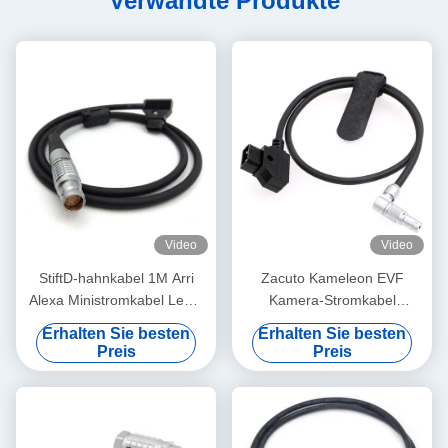
Verwandte Produkte
Video
Video
StiftD-hahnkabel 1M Arri
Zacuto Kameleon EVF
Alexa Ministromkabel Lemo
Kamera-Stromkabel
gerades FGJ 2B 8
Drehbare Lemo
Erhalten Sie besten
Erhalten Sie besten
Rechtswinkel 4 Stift Männlich
Preis
Preis
bis umgekehrt D-Tap