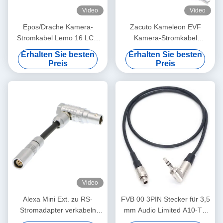
Video
Video
Epos/Drache Kamera-
Zacuto Kameleon EVF
Stromkabel Lemo 16 LCD
Kamera-Stromkabel
EVF Pin zu Pin 16 gerade
Drehbare Lemo
Erhalten Sie besten
Erhalten Sie besten
zur rechten Kontakt-Art
Rechtswinkel 4 Stift Männlich
Preis
Preis
bis umgekehrt D-Tap
Video
Alexa Mini Ext. zu RS-
FVB 00 3PIN Stecker für 3,5
Stromadapter verkabeln
mm Audio Limited A10-TX
Lemo 3 Pin Female To 7 Pin
Zeitcode Kabel