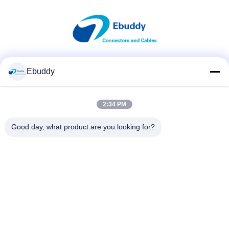
Soziale Medien
Ebuddy
2:34 PM
Schnelle Kontaktaufnahme
Good day, what product are you looking for?
Tel.
00-86-15889616824
E-Mail-Adresse
Vicky@ebuddy-diycable.com
Anschrift
4. Stock, 7. Gebäude, Industriezone Bao'an 36., Bao'an-
Bezirk, Shenzhen, Provinz Guangdong, China.