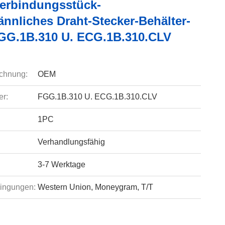
rbindungsstück-
ännliches Draht-Stecker-Behälter-
GG.1B.310 U. ECG.1B.310.CLV
chnung:
OEM
r:
FGG.1B.310 U. ECG.1B.310.CLV
1PC
Verhandlungsfähig
3-7 Werktage
ingungen:
Western Union, Moneygram, T/T