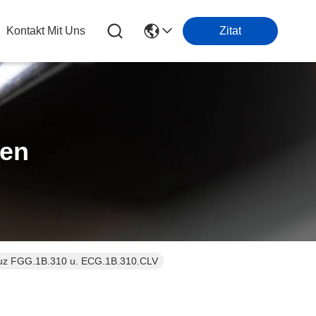
Kontakt Mit Uns
Zitat
ten
euz FGG.1B.310 u. ECG.1B.310.CLV