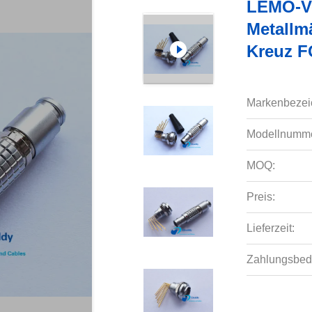
LEMO-Ve
Metallm
Kreuz F
Markenbezei
Modellnumme
MOQ:
Preis:
Lieferzeit:
Zahlungsbed