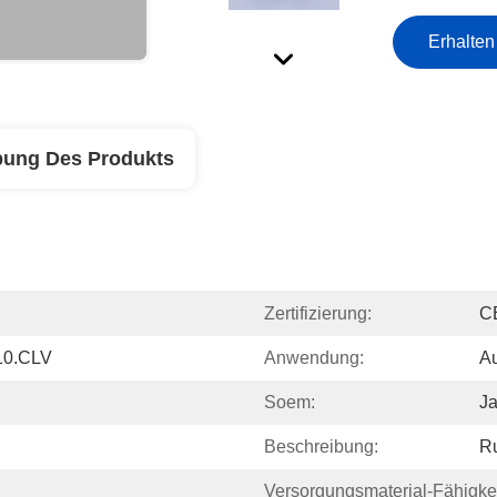
Erhalten
bung Des Produkts
Zertifizierung:
C
10.CLV
Anwendung:
Au
Soem:
J
Beschreibung:
Ru
Versorgungsmaterial-Fähigkei