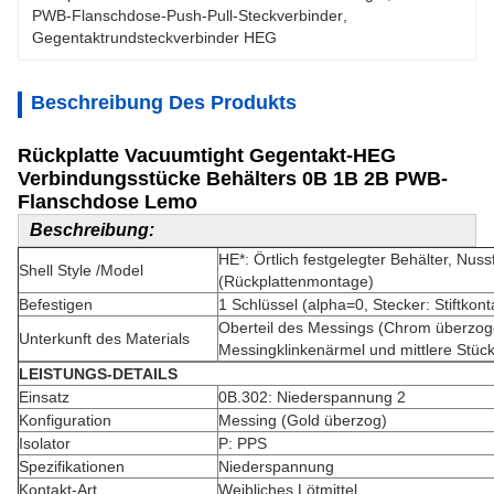
PWB-Flanschdose-Push-Pull-Steckverbinder
, 
Gegentaktrundsteckverbinder HEG
Beschreibung Des Produkts
Rückplatte Vacuumtight Gegentakt-HEG
Verbindungsstücke Behälters 0B 1B 2B PWB-
Flanschdose Lemo
Beschreibung:
HE*: Örtlich festgelegter Behälter, Nu
Shell Style /Model
(Rückplattenmontage)
Befestigen
1 Schlüssel (alpha=0, Stecker: Stiftkon
Oberteil des Messings (Chrom überzoge
Unterkunft des Materials
Messingklinkenärmel und mittlere Stüc
LEISTUNGS-DETAILS
Einsatz
0B.302: Niederspannung 2
Konfiguration
Messing (Gold überzog)
Isolator
P: PPS
Spezifikationen
Niederspannung
Kontakt-Art
Weibliches Lötmittel