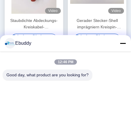
Video
Video
Staubdichte Abdeckungs-
Gerader Stecker-Shell
Kreiskabel-
imprägniern Kreispin-
Verbindungsstücke BRE 7
Verbindungsstücke 14 Pin
Erhalten Sie besten
Erhalten Sie besten
fügende Zyklen Pin
XC22T14KHP
Preis
Preis
Ebuddy
XC18T7ZH 5000
12:46 PM
Good day, what product are you looking for?
Video
Video
Lemo-Art 14 Pin-Kabel-
2 Staubkappe der Pin-
kreisförmiger elektrische
weibliche Kreiskabel-