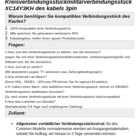
Kreisverbindungsstückmilitärverbindungsstück
XC14Y3KH des kabels 3pin
Warum benötigen Sie kompatibles Verbindungsstück des
Kaufes?
1.
100% kompatibles lemo Verbindungsstück,
2.
Hilfe speichern Sie gekostetes mindestens 30%
3.
Kabelangebot, helfen Ihnen sparen Produktionszeit.
Fragen:
1.How, zum des Verbindungsstücks zu wählen, das Sie wünschen?
(sagen Sie uns lemo Verbindungsstückmodellnummeroder -verbindungsstückgröße und
Stiftzahl nett, die Sie wünschen)
2.How, zum wir zu zahlen?
(Wir akzeptieren paypal, TT, westunion usw. Zahlungsbedingungen)
3.How versenden wir Waren?
(Durch DHL-, FEDEX-, UPS-usw. PR können Sie Ihr eigenes Eil wählen)
4.If I haben einen Mann, oder weibliches lemo Verbindungsstück, könnte ich EBUDDY-
Verbindungsstück stattdessen benutzen?
(Ja, sind unsere Verbindungsstücke mit lemo Verbindungsstück total kompatibel)
5.How über Lieferfrist von Ebuddy?
(Normalerweise 5-8 Tage nach empfangener Zahlung)
Zollamt:
Allgemeiner vorbildlicher Verbindungsstückvorrat:
für des
Common Modelle normalerweise werden wir Ausgangsmaterialien,
sobald Sie Auftrag, wir heraus in 3 Tage versenden können.