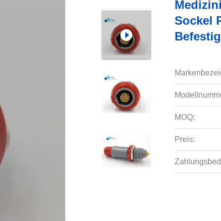
Medizin
Sockel 
Befesti
Markenbezei
Modellnumme
MOQ:
Preis:
Zahlungsbed