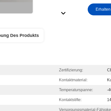
Erhalten
bung Des Produkts
Zertifizierung:
C
Kontaktmaterial:
Ku
Temperaturspanne:
-4
Kontaktstifte:
14
Versorgungsmaterial-Fähigkei