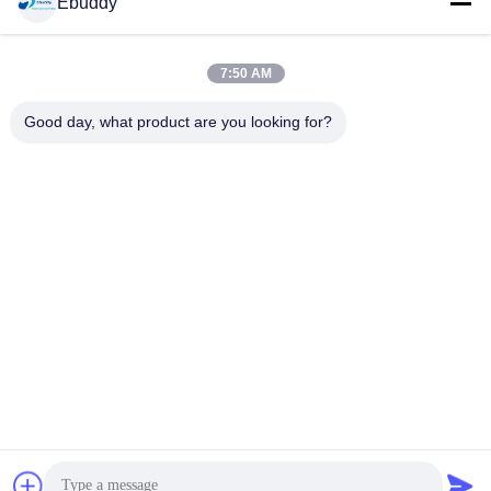
Soziale Medien
Ebuddy
7:50 AM
Schnelle Kontaktaufnahme
Good day, what product are you looking for?
Tel.
00-86-15889616824
E-Mail-Adresse
Vicky@ebuddy-diycable.com
Anschrift
4. Stock, 7. Gebäude, Industriezone Bao'an 36., Bao'an-
Bezirk, Shenzhen, Provinz Guangdong, China.
Datenschutzrichtlinie
|
Sitemap
China Gute Qualität Kreiskabel-Verbindungsstücke Lieferant.
Urheberrecht © 2017-2026 Ebuddy Technology Co.,Limited Alle