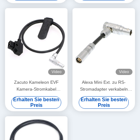
Video
Video
Zacuto Kameleon EVF
Alexa Mini Ext. zu RS-
Kamera-Stromkabel
Stromadapter verkabeln
Drehbare Lemo
Lemo 3 Pin Female To 7 Pin
Erhalten Sie besten
Erhalten Sie besten
Rechtswinkel 4 Stift Männlich
Male
Preis
Preis
bis umgekehrt D-Tap