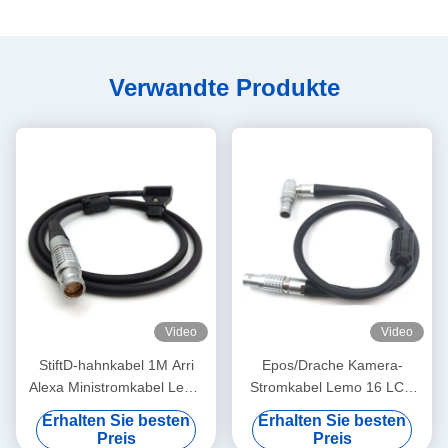
Verwandte Produkte
Video
Video
StiftD-hahnkabel 1M Arri
Epos/Drache Kamera-
Alexa Ministromkabel Lemo
Stromkabel Lemo 16 LCD
gerades FGJ 2B 8
EVF Pin zu Pin 16 gerade
Erhalten Sie besten
Erhalten Sie besten
zur rechten Kontakt-Art
Preis
Preis