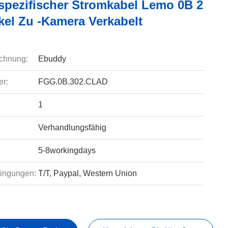
pezifischer Stromkabel Lemo 0B 2
kel Zu -Kamera Verkabelt
chnung:
Ebuddy
r:
FGG.0B.302.CLAD
1
Verhandlungsfähig
5-8workingdays
ingungen:
T/T, Paypal, Western Union