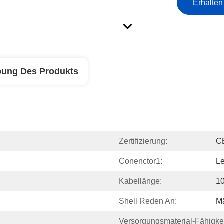
Erhalten
bung Des Produkts
Zertifizierung:
C
Conenctor1:
L
Kabellänge:
1
Shell Reden An:
Mä
Versorgungsmaterial-Fähigkei