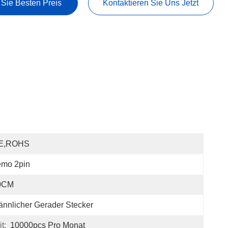
 Sie Besten Preis
Kontaktieren Sie Uns Jetzt
E,ROHS
emo 2pin
0CM
nnlicher Gerader Stecker
t:
10000pcs Pro Monat