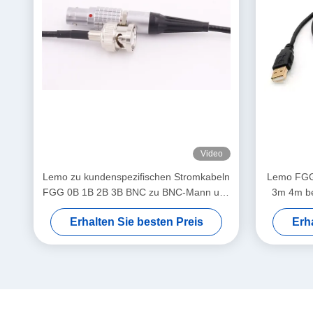
Video
Lemo zu kundenspezifischen Stromkabeln
Lemo FGG
FGG 0B 1B 2B 3B BNC zu BNC-Mann und
3m 4m be
zum weiblichen Kabel
Erhalten Sie besten Preis
Erh